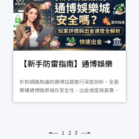
獲利，讓你從新手進階為天宮女神的掌控者！
【新手防雷指南】通博娛樂
城安全嗎？真實玩家評價與
針對網路熱議的通博話題進行深度剖析，全面
出金速度全解析
解構通博娛樂城在安全性、出金速度與真實玩
家評價上的表現，協助新手玩家避開陷阱、聰
明評估。
1
2
3