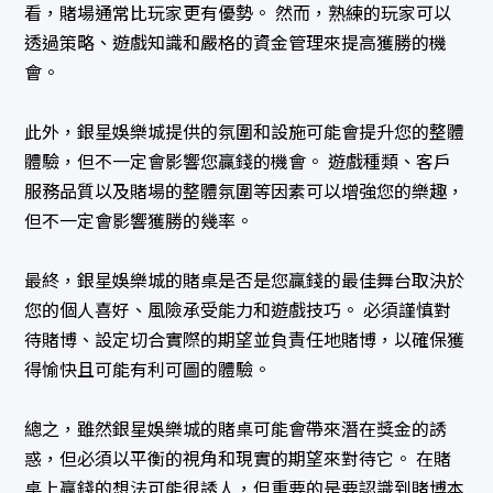
看，賭場通常比玩家更有優勢。 然而，熟練的玩家可以
透過策略、遊戲知識和嚴格的資金管理來提高獲勝的機
會。
此外，銀星娛樂城提供的氛圍和設施可能會提升您的整體
體驗，但不一定會影響您贏錢的機會。 遊戲種類、客戶
服務品質以及賭場的整體氛圍等因素可以增強您的樂趣，
但不一定會影響獲勝的幾率。
最終，銀星娛樂城的賭桌是否是您贏錢的最佳舞台取決於
您的個人喜好、風險承受能力和遊戲技巧。 必須謹慎對
待賭博、設定切合實際的期望並負責任地賭博，以確保獲
得愉快且可能有利可圖的體驗。
總之，雖然銀星娛樂城的賭桌可能會帶來潛在獎金的誘
惑，但必須以平衡的視角和現實的期望來對待它。 在賭
桌上贏錢的想法可能很誘人，但重要的是要認識到賭博本