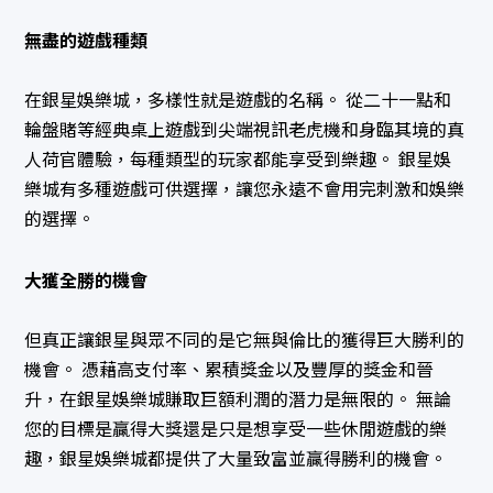
swag娛樂城評價超優！網友：出金快速、客
服親切
無盡的遊戲種類
博勝娛樂城App下載攻略：免費體驗金等你
來拿！
在銀星娛樂城，多樣性就是遊戲的名稱。 從二十一點和
輪盤賭等經典桌上遊戲到尖端視訊老虎機和身臨其境的真
ptt熱門話題：金富娛樂城玩家的最新詐諞
爆料！要當心了
人荷官體驗，每種類型的玩家都能享受到樂趣。 銀星娛
樂城有多種遊戲可供選擇，讓您永遠不會用完刺激和娛樂
豪爺娛樂城首儲送1000體驗金，免儲值也能
的選擇。
玩！
銀星娛樂城的賭桌上，是不是你贏錢的最佳
大獲全勝的機會
舞台？
TG娛樂城：TG娛樂城—帶牌大師的選擇
但真正讓銀星與眾不同的是它無與倫比的獲得巨大勝利的
機會。 憑藉高支付率、累積獎金以及豐厚的獎金和晉
TG娛樂城黑名單：多起提款問題引發爭
議！
升，在銀星娛樂城賺取巨額利潤的潛力是無限的。 無論
您的目標是贏得大獎還是只是想享受一些休閒遊戲的樂
老虎機
趣，銀星娛樂城都提供了大量致富並贏得勝利的機會。