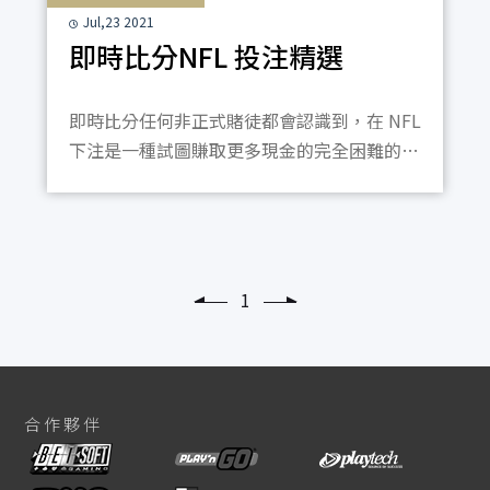
合作聯盟
優惠活動
Jul,23 2021
即時比分NFL 投注精選
通博娛樂城
VIP俱樂部
三星彩
即時比分任何非正式賭徒都會認識到，在 NFL
真人百家樂
下注是一種試圖賺取更多現金的完全困難的方
式。看起來所有 NFL 都有可能成為贏家的投
運彩即時比分
注選擇，主要是完全基於整個成功，而不是任
九州娛樂
何真實信息。
娛樂城體驗金
1
北京賽車
nba戰績
運彩比分
合作夥伴
九州娛樂城
六合彩即時開獎