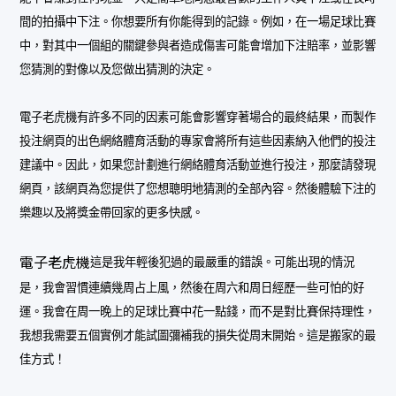
九州娛樂城
間的拍攝中下注。你想要所有你能得到的記錄。例如，在一場足球比賽
六合彩即時開獎
中，對其中一個組的關鍵參與者造成傷害可能會增加下注賠率，並影響
您猜測的對像以及您做出猜測的決定。
北京賽車pk10
球版代理
電子老虎機有許多不同的因素可能會影響穿著場合的最終結果，而製作
運彩官網
投注網頁的出色網絡體育活動的專家會將所有這些因素納入他們的投注
建議中。因此，如果您計劃進行網絡體育活動並進行投注，那麼請發現
賓果開獎
網頁，該網頁為您提供了您想聰明地猜測的全部內容。然後體驗下注的
百家樂
樂趣以及將獎金帶回家的更多快感。
娛樂城
電子老虎機
這是我年輕後犯過的最嚴重的錯誤。可能出現的情況
娛樂城賺錢
是，我會習慣連續幾周占上風，然後在周六和周日經歷一些可怕的好
運彩討論
運。我會在周一晚上的足球比賽中花一點錢，而不是對比賽保持理性，
我想我需要五個實例才能試圖彌補我的損失從周末開始。這是搬家的最
即時比分
佳方式！
最新娛樂城